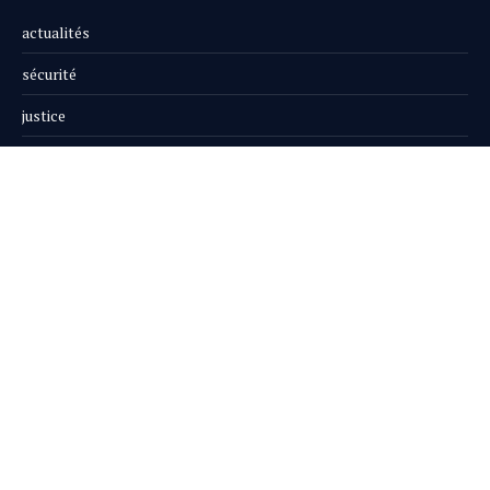
actualités
sécurité
justice
société
opinion
publi-reportage
Le Magazine
Boutique
S'abonner aux mises à jour
Recevez les dernières actualités du journal sur nos