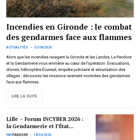
Incendies en Gironde : le combat
des gendarmes face aux flammes
ACTUALITÉS
02/08/2026
Alors que les incendies ravagent la Gironde et les Landes, Le Pandore
et la Gendarmerie vous emmène au cœur de l’opération. Évacuations,
drones, hélicoptère Écureuil, enquête judiciaire et sécurisation des
villages : découvrez les missions rarement montrées des gendarmes
face aux flammes.
LIRE LA SUITE
Lille – Forum INCYBER 2026 :
la Gendarmerie et l’État
structurent leur réponse face à
PAR
PANDORE
18/04/2026