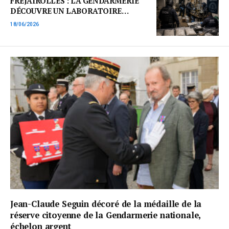
FRÉJAIROLLES : LA GENDARMERIE
DÉCOUVRE UN LABORATOIRE
CLANDESTIN DE
18/06/2026
MÉTHAMPHÉTAMINE, UNE
PREMIÈRE POUR LA JIRS DE
BORDEAUX
Jean-Claude Seguin décoré de la médaille de la
réserve citoyenne de la Gendarmerie nationale,
échelon argent