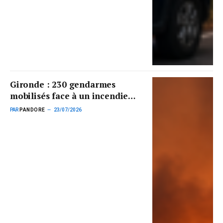
Gironde : 230 gendarmes
mobilisés face à un incendie
toujours incontrôlable
PAR
PANDORE
23/07/2026