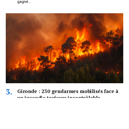
gagné…
Gironde : 230 gendarmes mobilisés face à
un incendie toujours incontrôlable
PAR
PANDORE
23/07/2026
Plus de 230 gendarmes sont actuellement engagés en Gironde
pour sécuriser les…