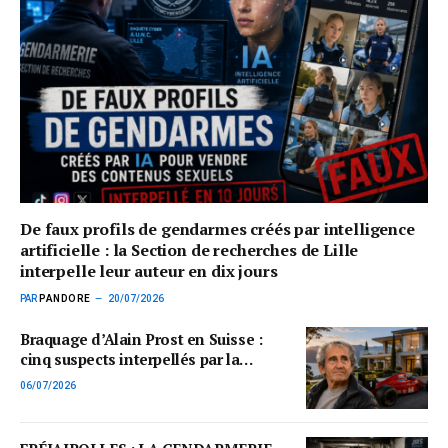
De faux profils de gendarmes créés par intelligence
artificielle : la Section de recherches de Lille
interpelle leur auteur en dix jours
PAR
PANDORE
20/07/2026
Braquage d’Alain Prost en Suisse :
cinq suspects interpellés par la
Section de recherches de Versailles
06/07/2026