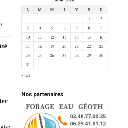
L
M
M
J
V
S
D
1
2
, à…
3
4
5
6
7
8
9
10
11
12
13
14
15
16
ité
17
18
19
20
21
22
23
24
25
26
27
28
29
30
31
« Juil
Nos partenaires
ter
à Lviv.