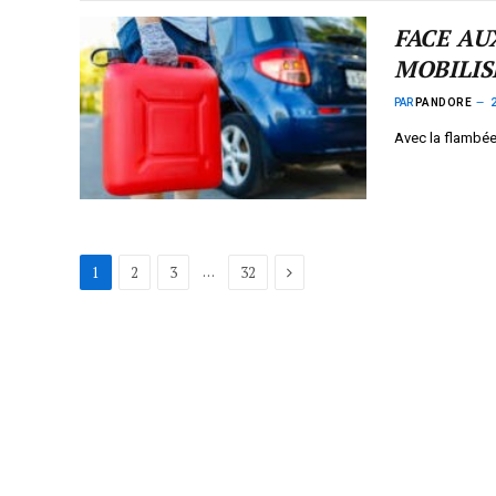
FACE AU
MOBILIS
PAR
PANDORE
Avec la flambée
Suivant
…
1
2
3
32