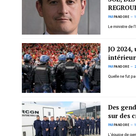
REGROUP
PAR
PANDORE
Le ministre de l
JO 2024, 
intérieu
PAR
PANDORE
Quelle ne fut pa
Des gend
sur des 
PAR
PANDORE
L’équipe de gen