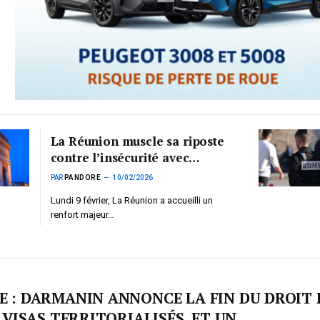
La Réunion muscle sa riposte
contre l’insécurité avec
l’arrivée de 75 gendarmes
PAR
PANDORE
10/02/2026
mobiles
Lundi 9 février, La Réunion a accueilli un
renfort majeur…
 : DARMANIN ANNONCE LA FIN DU DROIT 
 VISAS TERRITORIALISÉS, ET UN