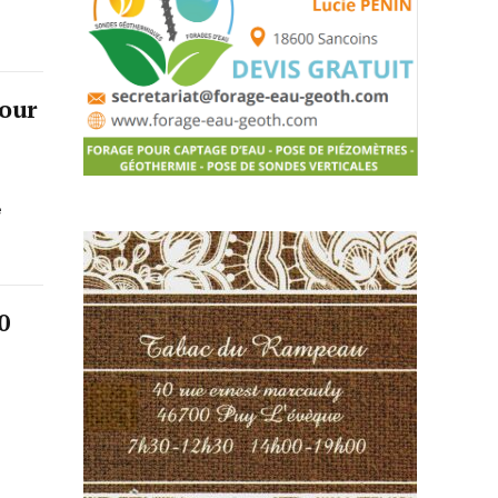
our
e
0