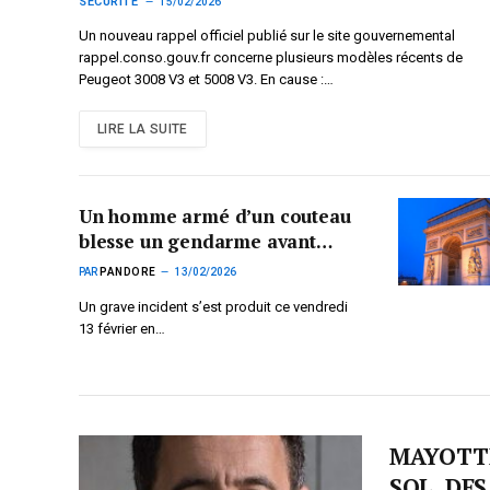
SÉCURITÉ
15/02/2026
Un nouveau rappel officiel publié sur le site gouvernemental
rappel.conso.gouv.fr concerne plusieurs modèles récents de
Peugeot 3008 V3 et 5008 V3. En cause :…
LIRE LA SUITE
Un homme armé d’un couteau
blesse un gendarme avant
d’être neutralisé
PAR
PANDORE
13/02/2026
Un grave incident s’est produit ce vendredi
13 février en…
MAYOTTE
SOL, DES