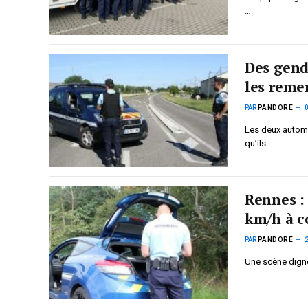
…
Des gend
les reme
PAR
PANDORE
Les deux automo
qu’ils…
Rennes :
km/h à c
PAR
PANDORE
Une scène digne