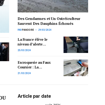
Des Gendarmes et Un Ostréiculteur
Sauvent Des Dauphins Échoués
PAR
PANDORE
29/03/2024
La France élève le
niveau d’alerte
Vigipirate après
25/03/2024
l’attaque de Moscou
Escroquerie au Faux
Coursier : La
Gendarmerie Alerte Sur
21/03/2024
Cette Escroquerie
Article par date
DU
août 2026