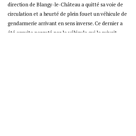
direction de Blangy-le-Château a quitté sa voie de
circulation et a heurté de plein fouet un véhicule de
gendarmerie arrivant en sens inverse. Ce dernier a
été ensuite percuté par le véhicule qui le suivait.
Le passager du premier véhicule, un militaire de la
gendarmerie, et la conductrice du second ont été
sérieusement blessés dans la collision. Ils ont
respectivement subi 5 et 7 jours d’ITT et ont
nécessité des soins importants.
Dépistage positif à la cocaïne
et à l’alcool
Alors qu’ils ont tous deux été testés négatifs pour