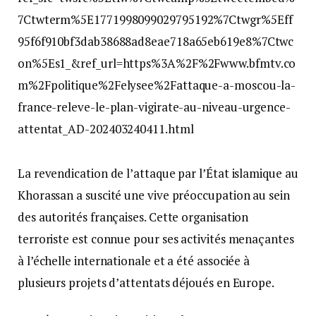
7Ctwterm%5E1771998099029795192%7Ctwgr%5Eff
95f6f910bf3dab38688ad8eae718a65eb619e8%7Ctwc
on%5Es1_&ref_url=https%3A%2F%2Fwww.bfmtv.co
m%2Fpolitique%2Felysee%2Fattaque-a-moscou-la-
france-releve-le-plan-vigirate-au-niveau-urgence-
attentat_AD-202403240411.html
La revendication de l’attaque par l’État islamique au
Khorassan a suscité une vive préoccupation au sein
des autorités françaises. Cette organisation
terroriste est connue pour ses activités menaçantes
à l’échelle internationale et a été associée à
plusieurs projets d’attentats déjoués en Europe.