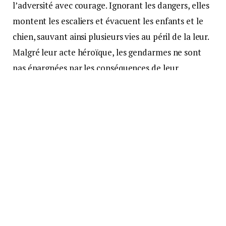
l’adversité avec courage. Ignorant les dangers, elles
montent les escaliers et évacuent les enfants et le
chien, sauvant ainsi plusieurs vies au péril de la leur.
Malgré leur acte héroïque, les gendarmes ne sont
pas épargnées par les conséquences de leur
bravoure. Transportées à l’hôpital pour inhalation
de fumée, elles demeurent des exemples de
dévouement et de sacrifice pour la sécurité de leur
communauté.
Un Courage Inspirant
Cette nuit à
Cérences
témoigne du dévouement
indéfectible des gendarmes envers la protection de
la population. L’acte héroïque de ces gendarmes de