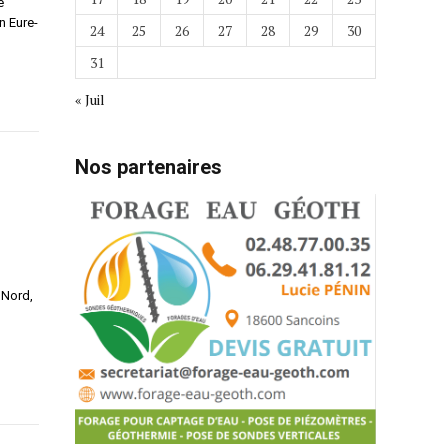
e
n Eure-
24
25
26
27
28
29
30
31
« Juil
Nos partenaires
 Nord,