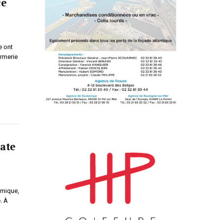
ce
e ont
armerie
rate
amique,
. À