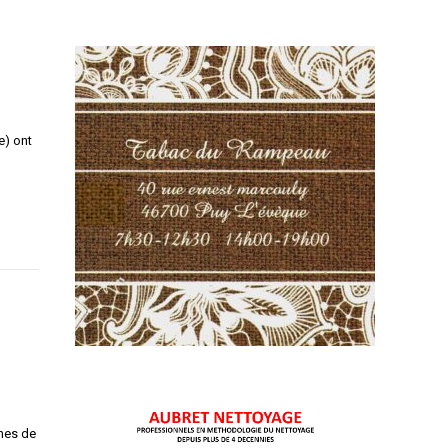
e) ont
imes de