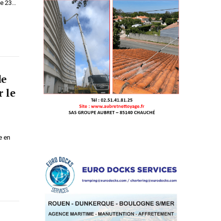
le 23…
de
r le
e en