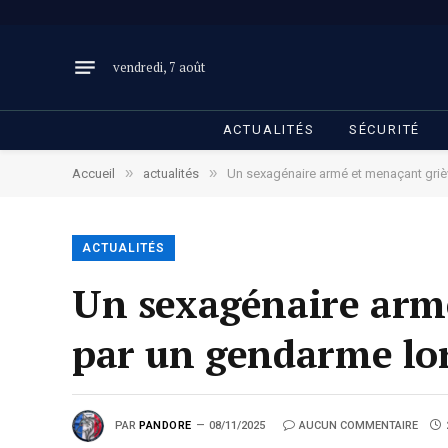
vendredi, 7 août
ACTUALITÉS
SÉCURITÉ
»
»
Accueil
actualités
Un sexagénaire armé et menaçant griè
ACTUALITÉS
Un sexagénaire arm
par un gendarme lor
PAR
PANDORE
08/11/2025
AUCUN COMMENTAIRE