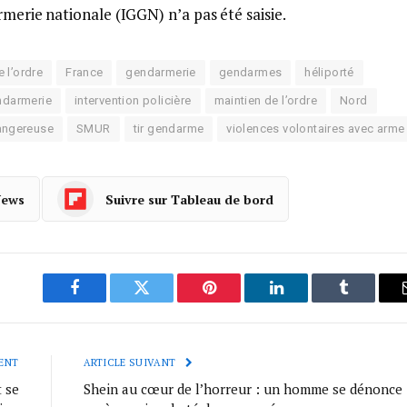
rmerie nationale (IGGN) n’a pas été saisie.
 l’ordre
France
gendarmerie
gendarmes
héliporté
ndarmerie
intervention policière
maintien de l’ordre
Nord
dangereuse
SMUR
tir gendarme
violences volontaires avec arme
News
Suivre sur Tableau de bord
Facebook
Twitter
Pinterest
LinkedIn
Tumblr
ENT
ARTICLE SUIVANT
t se
Shein au cœur de l’horreur : un homme se dénonce