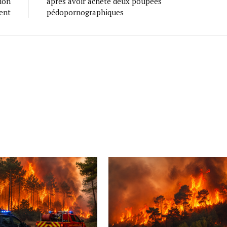
tion
après avoir acheté deux poupées
ent
pédopornographiques