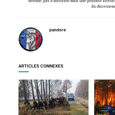
dessine, pas d’abolition mais une possible altéra
du discernem
pandore
ARTICLES CONNEXES