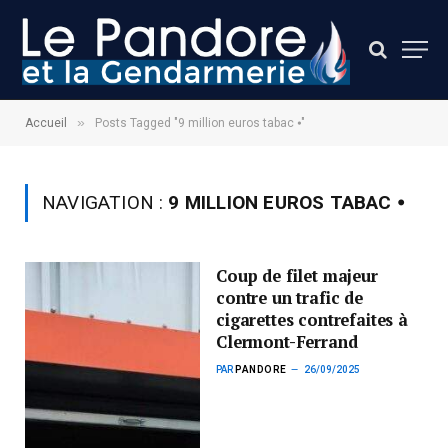
»
Accueil
Posts Tagged "9 million euros tabac ⦁"
NAVIGATION :
9 MILLION EUROS TABAC ⦁
Coup de filet majeur
contre un trafic de
cigarettes contrefaites à
Clermont-Ferrand
PAR
PANDORE
26/09/2025