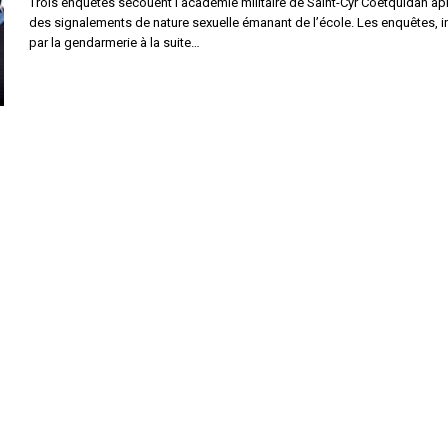
Trois enquêtes secouent l’académie militaire de Saint-Cyr Coëtquidan ap
des signalements de nature sexuelle émanant de l’école. Les enquêtes, in
par la gendarmerie à la suite…