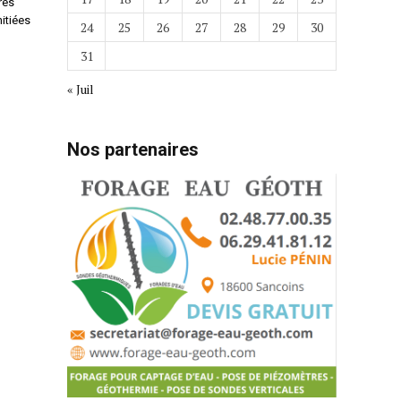
rès
itiées
24
25
26
27
28
29
30
31
« Juil
Nos partenaires