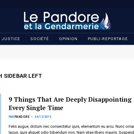
JUSTICE
SOCIÉTÉ
OPINION
PUBLI-REPORTAGE
H SIDEBAR LEFT
9 Things That Are Deeply Disappointing
Every Single Time
PAR
PANDORE
04/12/2015
Felis augue, dictum nec consectetur quis, elementum eu arcu. Nunc orna
lacus, quis aliquet odio bibendum non. Nam vitae libero mauris. Suspen