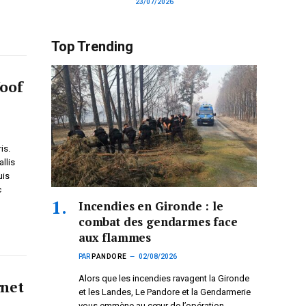
23/07/2026
Top Trending
oof
is.
llis
uis
c
Incendies en Gironde : le
combat des gendarmes face
aux flammes
PAR
PANDORE
02/08/2026
Alors que les incendies ravagent la Gironde
rnet
et les Landes, Le Pandore et la Gendarmerie
vous emmène au cœur de l’opération.