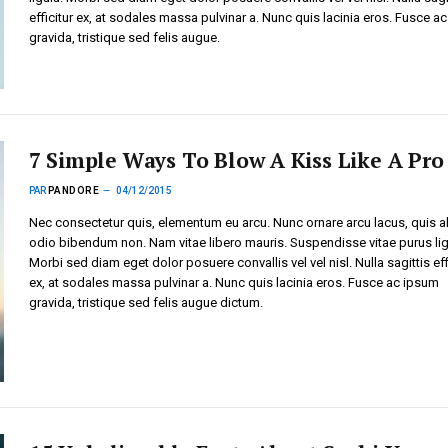
efficitur ex, at sodales massa pulvinar a. Nunc quis lacinia eros. Fusce a
gravida, tristique sed felis augue.
7 Simple Ways To Blow A Kiss Like A Pro
PAR
PANDORE
04/12/2015
Nec consectetur quis, elementum eu arcu. Nunc ornare arcu lacus, quis a
odio bibendum non. Nam vitae libero mauris. Suspendisse vitae purus lig
Morbi sed diam eget dolor posuere convallis vel vel nisl. Nulla sagittis eff
ex, at sodales massa pulvinar a. Nunc quis lacinia eros. Fusce ac ipsum
gravida, tristique sed felis augue dictum.