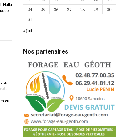
l. Nulla
24
25
26
27
28
29
30
 Fusce
31
« Juil
Nos partenaires
ula.
icitur
tum eu