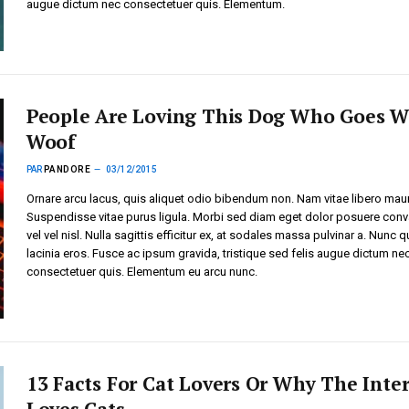
augue dictum nec consectetuer quis. Elementum.
People Are Loving This Dog Who Goes W
Woof
PAR
PANDORE
03/12/2015
Ornare arcu lacus, quis aliquet odio bibendum non. Nam vitae libero maur
Suspendisse vitae purus ligula. Morbi sed diam eget dolor posuere conva
vel vel nisl. Nulla sagittis efficitur ex, at sodales massa pulvinar a. Nunc q
lacinia eros. Fusce ac ipsum gravida, tristique sed felis augue dictum ne
consectetuer quis. Elementum eu arcu nunc.
13 Facts For Cat Lovers Or Why The Inte
Loves Cats