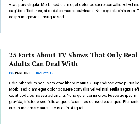
vitae purus ligula. Morbi sed diam eget dolor posuere convallis vel vel nis
sagittis efficitur ex, at sodales massa pulvinar a. Nunc quis lacinia eros.
ac ipsum gravida, tristique sed.
25 Facts About TV Shows That Only Real
Adults Can Deal With
PAR
PANDORE
04/12/2015
Odio bibendum non. Nam vitae libero mauris. Suspendisse vitae purus lig
Morbi sed diam eget dolor posuere convallis vel vel nisl. Nulla sagittis eff
ex, at sodales massa pulvinar a. Nunc quis lacinia eros. Fusce ac ipsum
gravida, tristique sed felis augue dictum nec consectetuer quis. Elemen
arcu nunc ornare aarcu lacus quis. Aliquet.