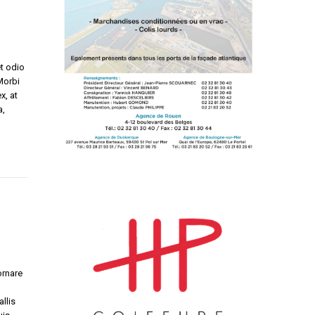
t odio
Morbi
x, at
a,
ornare
llis