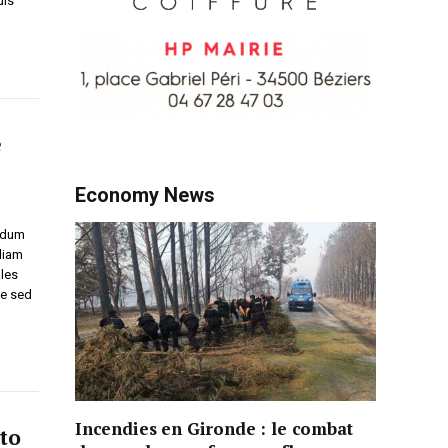
uis
e
Economy News
endum
diam
ales
ue sed
Incendies en Gironde : le combat
to