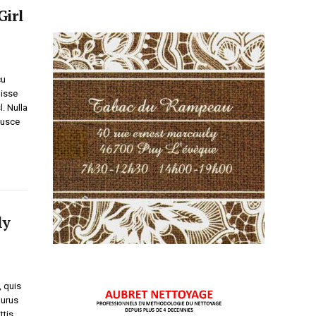
Girl
cu
disse
l. Nulla
 Fusce
ly
, quis
purus
ttis