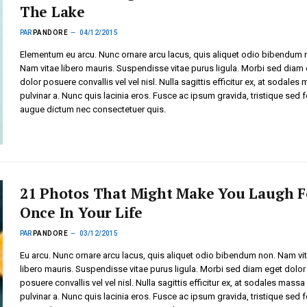
The Lake
PAR
PANDORE
04/12/2015
Elementum eu arcu. Nunc ornare arcu lacus, quis aliquet odio bibendum 
Nam vitae libero mauris. Suspendisse vitae purus ligula. Morbi sed diam
dolor posuere convallis vel vel nisl. Nulla sagittis efficitur ex, at sodales
pulvinar a. Nunc quis lacinia eros. Fusce ac ipsum gravida, tristique sed f
augue dictum nec consectetuer quis.
21 Photos That Might Make You Laugh F
Once In Your Life
PAR
PANDORE
03/12/2015
Eu arcu. Nunc ornare arcu lacus, quis aliquet odio bibendum non. Nam vi
libero mauris. Suspendisse vitae purus ligula. Morbi sed diam eget dolor
posuere convallis vel vel nisl. Nulla sagittis efficitur ex, at sodales massa
pulvinar a. Nunc quis lacinia eros. Fusce ac ipsum gravida, tristique sed f