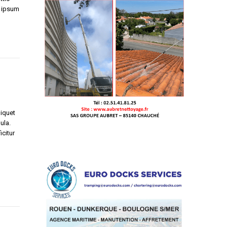
c ipsum
liquet
ula.
icitur