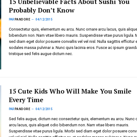
15 Unbelievable Facts About Sushi You
Probably Don’t Know
PAR
PANDORE
04/12/2015
Consectetur quis, elementum eu arcu. Nunc ornare arcu lacus, quis alique
bibendum non. Nam vitae libero mauris. Suspendisse vitae purus ligula. 
sed diam eget dolor posuere convallis vel vel nisl. Nulla sagittis efficitur e
sodales massa pulvinar a. Nunc quis lacinia eros. Fusce ac ipsum gravid
tristique sed felis augue dictum nec.
15 Cute Kids Who Will Make You Smile
Every Time
PAR
PANDORE
04/12/2015
Sed felis augue, dictum nec consectetur quis, elementum eu arcu. Nunc 
arcu lacus, quis aliquet odio bibendum non. Nam vitae libero mauris.
Suspendisse vitae purus ligula. Morbi sed diam eget dolor posuere conva