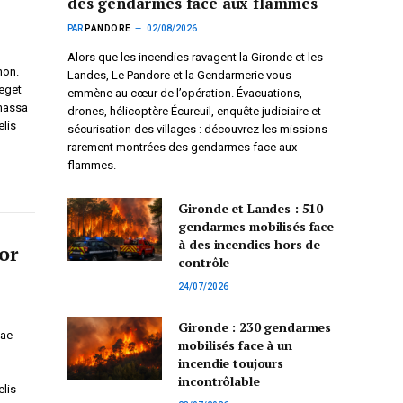
des gendarmes face aux flammes
PAR
PANDORE
02/08/2026
Alors que les incendies ravagent la Gironde et les
non.
Landes, Le Pandore et la Gendarmerie vous
 eget
emmène au cœur de l’opération. Évacuations,
 massa
drones, hélicoptère Écureuil, enquête judiciaire et
elis
sécurisation des villages : découvrez les missions
rarement montrées des gendarmes face aux
flammes.
Gironde et Landes : 510
gendarmes mobilisés face
à des incendies hors de
or
contrôle
24/07/2026
Gironde : 230 gendarmes
tae
mobilisés face à un
incendie toujours
incontrôlable
elis