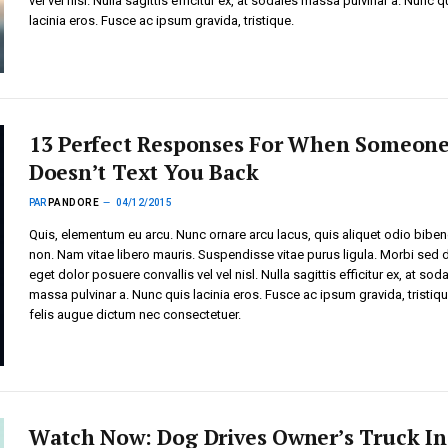
vel vel nisl. Nulla sagittis efficitur ex, at sodales massa pulvinar a. Nunc q
lacinia eros. Fusce ac ipsum gravida, tristique.
13 Perfect Responses For When Someon
Doesn’t Text You Back
PAR
PANDORE
04/12/2015
Quis, elementum eu arcu. Nunc ornare arcu lacus, quis aliquet odio bib
non. Nam vitae libero mauris. Suspendisse vitae purus ligula. Morbi sed 
eget dolor posuere convallis vel vel nisl. Nulla sagittis efficitur ex, at sod
massa pulvinar a. Nunc quis lacinia eros. Fusce ac ipsum gravida, tristiq
felis augue dictum nec consectetuer.
Watch Now: Dog Drives Owner’s Truck In