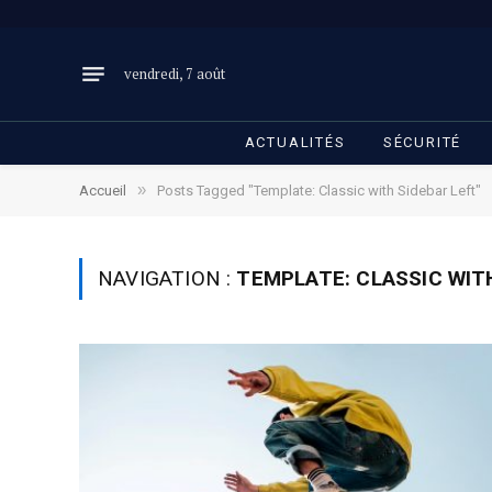
vendredi, 7 août
ACTUALITÉS
SÉCURITÉ
»
Accueil
Posts Tagged "Template: Classic with Sidebar Left"
NAVIGATION :
TEMPLATE: CLASSIC WIT