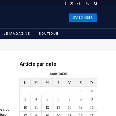
Facebook
X
Instagram
(Twitter)
S'ABONNER
LE MAGAZINE
BOUTIQUE
Article par date
août 2026
L
M
M
J
V
S
D
1
2
3
4
5
6
7
8
9
10
11
12
13
14
15
16
re arcu
disse
17
18
19
20
21
22
23