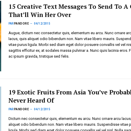
15 Creative Text Messages To Send To A 
That’ll Win Her Over
PAR
PANDORE
04/12/2015
Augue, dictum nec consectetur quis, elementum eu arcu. Nunc ornare ar
lacus, quis aliquet odio bibendum non. Nam vitae libero mauris. Suspen
vitae purus ligula. Morbi sed diam eget dolor posuere convallis vel vel nis
sagittis efficitur ex, at sodales massa pulvinar a. Nunc quis lacinia eros.
ac ipsum gravida, tristique sed felis.
19 Exotic Fruits From Asia You’ve Probab
Never Heard Of
PAR
PANDORE
04/12/2015
Dictum nec consectetur quis, elementum eu arcu. Nunc ornare arcu lacus
aliquet odio bibendum non. Nam vitae libero mauris. Suspendisse vitae 
ligula. Morbi sed diam eget dolor posuere convallis vel vel nisl. Nulla sagi