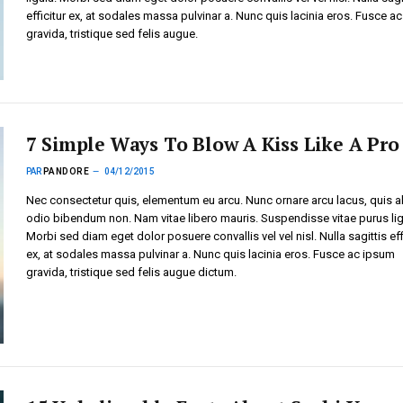
efficitur ex, at sodales massa pulvinar a. Nunc quis lacinia eros. Fusce a
gravida, tristique sed felis augue.
7 Simple Ways To Blow A Kiss Like A Pro
PAR
PANDORE
04/12/2015
Nec consectetur quis, elementum eu arcu. Nunc ornare arcu lacus, quis a
odio bibendum non. Nam vitae libero mauris. Suspendisse vitae purus lig
Morbi sed diam eget dolor posuere convallis vel vel nisl. Nulla sagittis eff
ex, at sodales massa pulvinar a. Nunc quis lacinia eros. Fusce ac ipsum
gravida, tristique sed felis augue dictum.