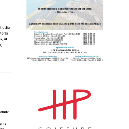
t odio
Morbi
x, at
a,
ornare
llis