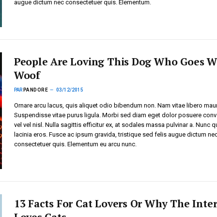
augue dictum nec consectetuer quis. Elementum.
People Are Loving This Dog Who Goes W
Woof
PAR
PANDORE
03/12/2015
Ornare arcu lacus, quis aliquet odio bibendum non. Nam vitae libero maur
Suspendisse vitae purus ligula. Morbi sed diam eget dolor posuere conva
vel vel nisl. Nulla sagittis efficitur ex, at sodales massa pulvinar a. Nunc q
lacinia eros. Fusce ac ipsum gravida, tristique sed felis augue dictum ne
consectetuer quis. Elementum eu arcu nunc.
13 Facts For Cat Lovers Or Why The Inte
Loves Cats