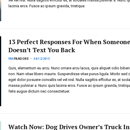
vel vel nisl. Nulla sagittis efficitur ex, at sodales massa pulvinar a. Nunc q
lacinia eros. Fusce ac ipsum gravida, tristique.
13 Perfect Responses For When Someon
Doesn’t Text You Back
PAR
PANDORE
04/12/2015
Quis, elementum eu arcu. Nunc ornare arcu lacus, quis aliquet odio bib
non. Nam vitae libero mauris. Suspendisse vitae purus ligula. Morbi sed 
eget dolor posuere convallis vel vel nisl. Nulla sagittis efficitur ex, at sod
massa pulvinar a. Nunc quis lacinia eros. Fusce ac ipsum gravida, tristiq
felis augue dictum nec consectetuer.
Watch Now: Dog Drives Owner’s Truck In