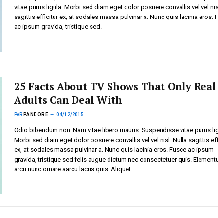
vitae purus ligula. Morbi sed diam eget dolor posuere convallis vel vel nis
sagittis efficitur ex, at sodales massa pulvinar a. Nunc quis lacinia eros.
ac ipsum gravida, tristique sed.
25 Facts About TV Shows That Only Real
Adults Can Deal With
PAR
PANDORE
04/12/2015
Odio bibendum non. Nam vitae libero mauris. Suspendisse vitae purus lig
Morbi sed diam eget dolor posuere convallis vel vel nisl. Nulla sagittis eff
ex, at sodales massa pulvinar a. Nunc quis lacinia eros. Fusce ac ipsum
gravida, tristique sed felis augue dictum nec consectetuer quis. Elemen
arcu nunc ornare aarcu lacus quis. Aliquet.