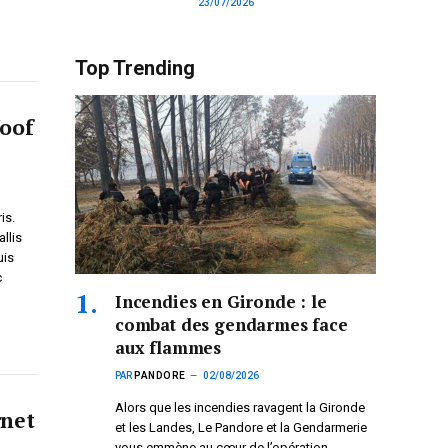
23/07/2026
Top Trending
oof
is.
llis
uis
c
Incendies en Gironde : le
combat des gendarmes face
aux flammes
PAR
PANDORE
02/08/2026
Alors que les incendies ravagent la Gironde
rnet
et les Landes, Le Pandore et la Gendarmerie
vous emmène au cœur de l’opération.