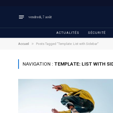
vendredi, 7 août
ACTUALITÉS
SÉCURITÉ
»
Accueil
Posts Tagged "Template: List with Sidebar"
NAVIGATION :
TEMPLATE: LIST WITH SI