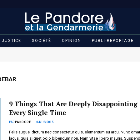
JUSTICE
SOCIÉTÉ
OPINION
PUBLI-REPORTAGE
DEBAR
9 Things That Are Deeply Disappointing
Every Single Time
PAR
PANDORE
04/12/2015
Felis augue, dictum nec consectetur quis, elementum eu arcu. Nunc orna
lacus, quis aliquet odio bibendum non. Nam vitae libero mauris. Suspen