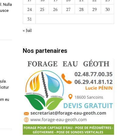
l. Nulla
24
25
26
27
28
29
30
 Fusce
31
« Juil
Nos partenaires
ula.
icitur
tum eu