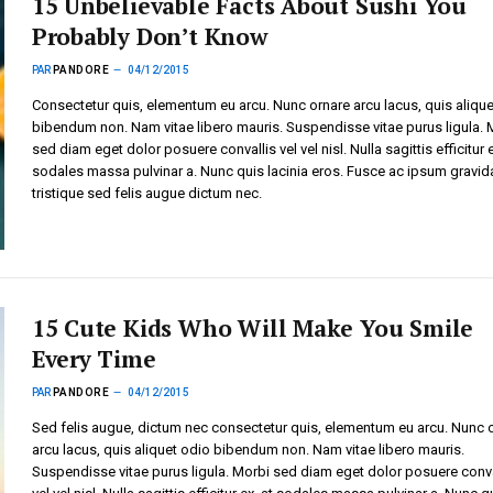
15 Unbelievable Facts About Sushi You
Probably Don’t Know
PAR
PANDORE
04/12/2015
Consectetur quis, elementum eu arcu. Nunc ornare arcu lacus, quis alique
bibendum non. Nam vitae libero mauris. Suspendisse vitae purus ligula. 
sed diam eget dolor posuere convallis vel vel nisl. Nulla sagittis efficitur e
sodales massa pulvinar a. Nunc quis lacinia eros. Fusce ac ipsum gravid
tristique sed felis augue dictum nec.
15 Cute Kids Who Will Make You Smile
Every Time
PAR
PANDORE
04/12/2015
Sed felis augue, dictum nec consectetur quis, elementum eu arcu. Nunc 
arcu lacus, quis aliquet odio bibendum non. Nam vitae libero mauris.
Suspendisse vitae purus ligula. Morbi sed diam eget dolor posuere conva