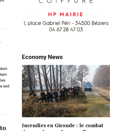
uis
e
Economy News
endum
diam
ales
ue sed
Incendies en Gironde : le combat
to