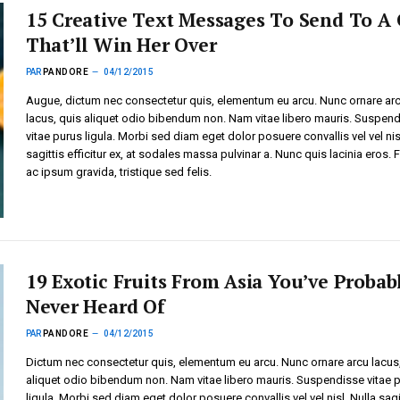
15 Creative Text Messages To Send To A 
That’ll Win Her Over
PAR
PANDORE
04/12/2015
Augue, dictum nec consectetur quis, elementum eu arcu. Nunc ornare ar
lacus, quis aliquet odio bibendum non. Nam vitae libero mauris. Suspen
vitae purus ligula. Morbi sed diam eget dolor posuere convallis vel vel nis
sagittis efficitur ex, at sodales massa pulvinar a. Nunc quis lacinia eros.
ac ipsum gravida, tristique sed felis.
19 Exotic Fruits From Asia You’ve Probab
Never Heard Of
PAR
PANDORE
04/12/2015
Dictum nec consectetur quis, elementum eu arcu. Nunc ornare arcu lacus
aliquet odio bibendum non. Nam vitae libero mauris. Suspendisse vitae 
ligula. Morbi sed diam eget dolor posuere convallis vel vel nisl. Nulla sagi