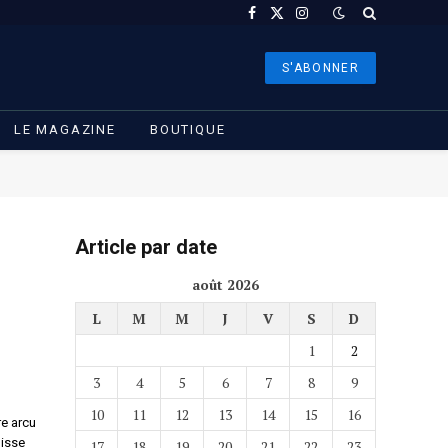
Facebook
X
Instagram
(Twitter)
S'ABONNER
LE MAGAZINE
BOUTIQUE
Article par date
août 2026
L
M
M
J
V
S
D
1
2
3
4
5
6
7
8
9
10
11
12
13
14
15
16
re arcu
disse
17
18
19
20
21
22
23