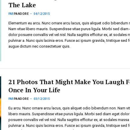
The Lake
PAR
PANDORE
04/12/2015
Elementum eu arcu. Nunc ornare arcu lacus, quis aliquet odio bibendum 
Nam vitae libero mauris. Suspendisse vitae purus ligula. Morbi sed diam
dolor posuere convallis vel vel nisl. Nulla sagittis efficitur ex, at sodales
pulvinar a. Nunc quis lacinia eros. Fusce ac ipsum gravida, tristique sed f
augue dictum nec consectetuer quis.
21 Photos That Might Make You Laugh F
Once In Your Life
PAR
PANDORE
03/12/2015
Eu arcu. Nunc ornare arcu lacus, quis aliquet odio bibendum non. Nam vi
libero mauris. Suspendisse vitae purus ligula. Morbi sed diam eget dolor
posuere convallis vel vel nisl. Nulla sagittis efficitur ex, at sodales massa
pulvinar a. Nunc quis lacinia eros. Fusce ac ipsum gravida, tristique sed f