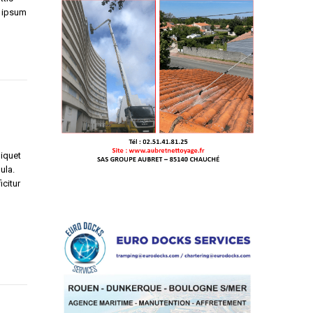
c ipsum
liquet
ula.
icitur