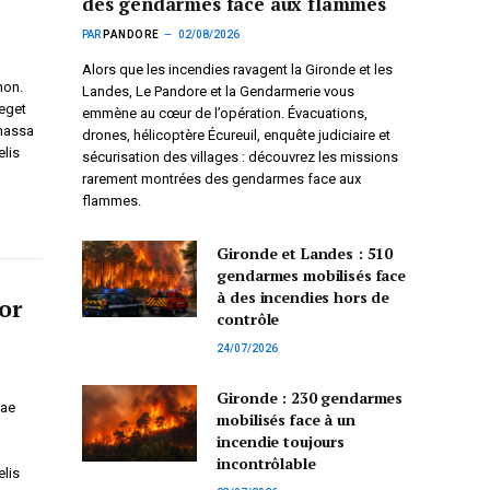
des gendarmes face aux flammes
PAR
PANDORE
02/08/2026
Alors que les incendies ravagent la Gironde et les
non.
Landes, Le Pandore et la Gendarmerie vous
 eget
emmène au cœur de l’opération. Évacuations,
 massa
drones, hélicoptère Écureuil, enquête judiciaire et
elis
sécurisation des villages : découvrez les missions
rarement montrées des gendarmes face aux
flammes.
Gironde et Landes : 510
gendarmes mobilisés face
à des incendies hors de
or
contrôle
24/07/2026
Gironde : 230 gendarmes
tae
mobilisés face à un
incendie toujours
incontrôlable
elis