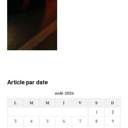
Article par date
août 2026
L
M
M
J
V
S
D
1
2
3
4
5
6
7
8
9