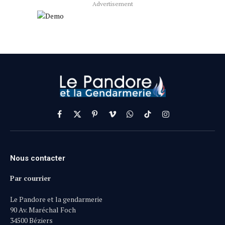
Advertisement
Facebook
X
Pinterest
Vimeo
WhatsApp
TikTok
Instagram
(Twitter)
Nous contacter
Par courrier
Le Pandore et la gendarmerie
90 Av. Maréchal Foch
34500 Béziers