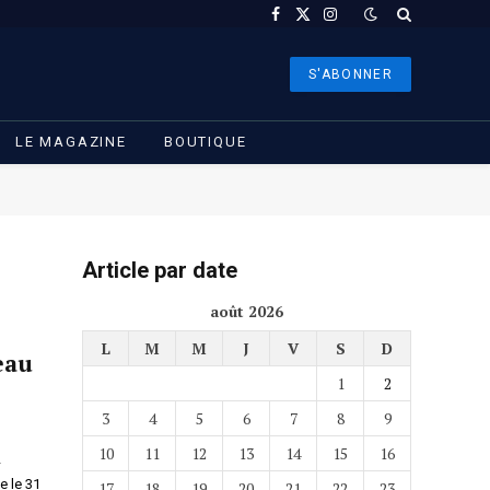
Facebook
X
Instagram
(Twitter)
S'ABONNER
LE MAGAZINE
BOUTIQUE
Article par date
août 2026
L
M
M
J
V
S
D
eau
1
2
3
4
5
6
7
8
9
10
11
12
13
14
15
16
-
e le 31
17
18
19
20
21
22
23