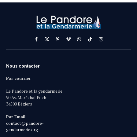
Facebook
X
Pinterest
Vimeo
WhatsApp
TikTok
Instagram
(Twitter)
Nous contacter
Par courrier
Le Pandore et la gendarmerie
90 Av. Maréchal Foch
34500 Béziers
Par Email
contact@pandore-
gendarmerie.org