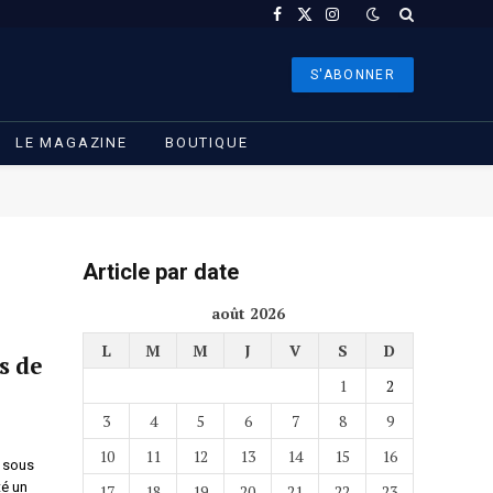
Facebook
X
Instagram
(Twitter)
S'ABONNER
LE MAGAZINE
BOUTIQUE
Article par date
août 2026
L
M
M
J
V
S
D
s de
1
2
3
4
5
6
7
8
9
10
11
12
13
14
15
16
 sous
té un
17
18
19
20
21
22
23