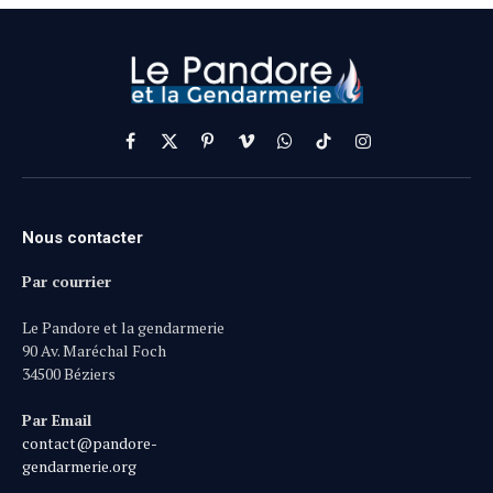
Facebook
X
Pinterest
Vimeo
WhatsApp
TikTok
Instagram
(Twitter)
Nous contacter
Par courrier
Le Pandore et la gendarmerie
90 Av. Maréchal Foch
34500 Béziers
Par Email
contact@pandore-
gendarmerie.org