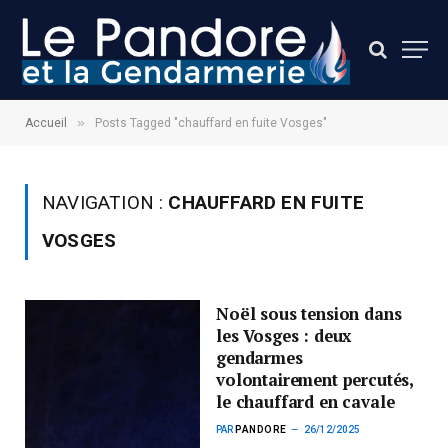
»
Accueil
Posts Tagged "chauffard en fuite Vosges"
NAVIGATION :
CHAUFFARD EN FUITE
VOSGES
Noël sous tension dans
les Vosges : deux
gendarmes
volontairement percutés,
le chauffard en cavale
PAR
PANDORE
26/12/2025