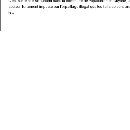
C’est sur le site Abounami dans la commune de Papaïchton en Guyane, u
secteur fortement impacté par l’orpaillage illégal que les faits se sont pr
le…