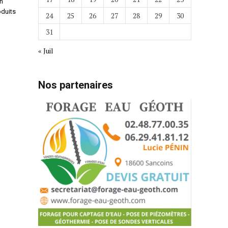
n
oduits
24
25
26
27
28
29
30
31
« Juil
Nos partenaires