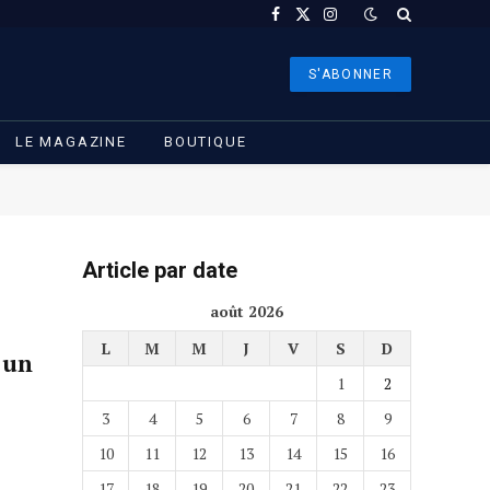
Facebook
X
Instagram
(Twitter)
S'ABONNER
LE MAGAZINE
BOUTIQUE
Article par date
août 2026
L
M
M
J
V
S
D
 un
1
2
3
4
5
6
7
8
9
10
11
12
13
14
15
16
17
18
19
20
21
22
23