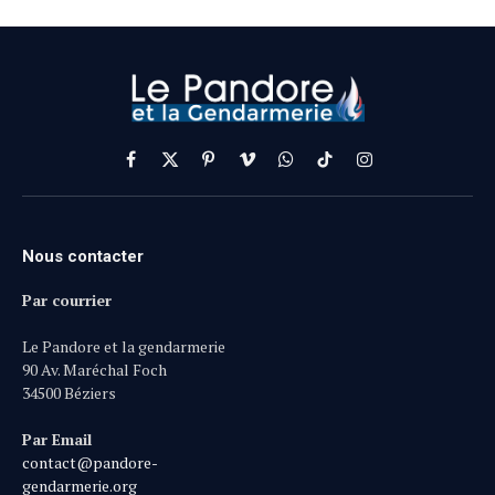
Facebook
X
Pinterest
Vimeo
WhatsApp
TikTok
Instagram
(Twitter)
Nous contacter
Par courrier
Le Pandore et la gendarmerie
90 Av. Maréchal Foch
34500 Béziers
Par Email
contact@pandore-
gendarmerie.org