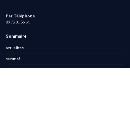
Par Téléphone
09 73 01 36 64
Sommaire
actualités
sécurité
justice
société
opinion
publi-reportage
Le Magazine
Boutique