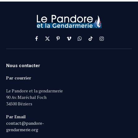
Facebook
X
Pinterest
Vimeo
WhatsApp
TikTok
Instagram
(Twitter)
Nous contacter
Par courrier
Le Pandore et la gendarmerie
90 Av. Maréchal Foch
34500 Béziers
Par Email
contact@pandore-
gendarmerie.org