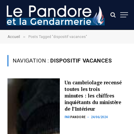
»
Accueil
Posts Tagged "dispositif vacances"
NAVIGATION :
DISPOSITIF VACANCES
Un cambriolage recensé
toutes les trois
minutes : les chiffres
inquiétants du ministère
de l’Intérieur
PAR
PANDORE
24/06/2024