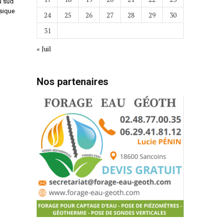
u sud
sique
24
25
26
27
28
29
30
31
« Juil
Nos partenaires