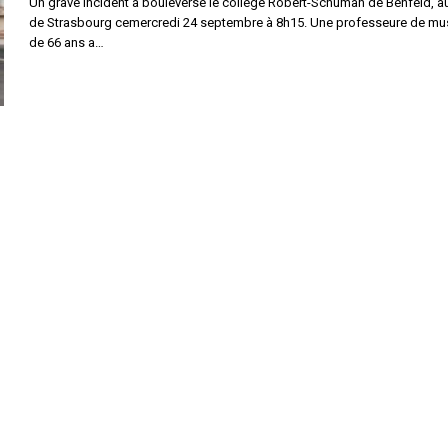
Un grave incident a bouleversé le collège Robert-Schuman de Benfeld, a
de Strasbourg cemercredi 24 septembre à 8h15. Une professeure de mu
de 66 ans a…