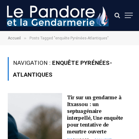
»
Accueil
Posts Tagged "enquête Pyrénées-Atlantiques"
NAVIGATION :
ENQUÊTE PYRÉNÉES-
ATLANTIQUES
Tir sur un gendarme à
Itxassou : un
septuagénaire
interpellé, Une enquête
pour tentative de
meurtre ouverte