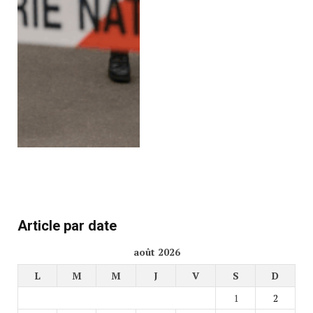
Article par date
août 2026
L
M
M
J
V
S
D
1
2