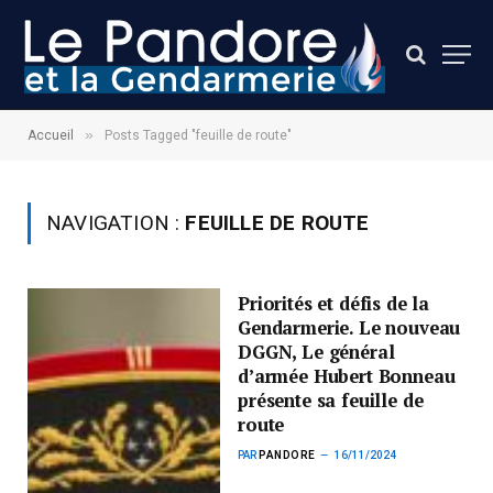
»
Accueil
Posts Tagged "feuille de route"
NAVIGATION :
FEUILLE DE ROUTE
Priorités et défis de la
Gendarmerie. Le nouveau
DGGN, Le général
d’armée Hubert Bonneau
présente sa feuille de
route
PAR
PANDORE
16/11/2024