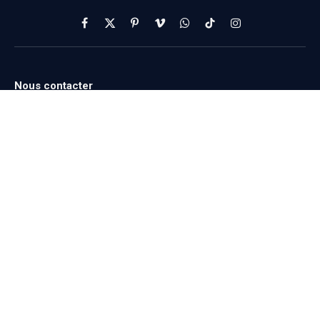
Facebook
X
Pinterest
Vimeo
WhatsApp
TikTok
Instagram
(Twitter)
Nous contacter
Par courrier
Le Pandore et la gendarmerie
90 Av. Maréchal Foch
34500 Béziers
Par Email
contact@pandore-
gendarmerie.org
Par Téléphone
09 73 01 36 64