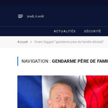
jeudi, 6 août
ACTUALITÉS
SÉCURITÉ
»
Accueil
Posts Tagged "gendarme père de famille décédé"
NAVIGATION :
GENDARME PÈRE DE FAMI