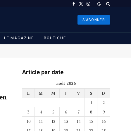
Facebook
X
Instagram
(Twitter)
S'ABONNER
LE MAGAZINE
BOUTIQUE
Article par date
août 2026
L
M
M
J
V
S
D
 en
1
2
3
4
5
6
7
8
9
10
11
12
13
14
15
16
17
18
19
20
21
22
23