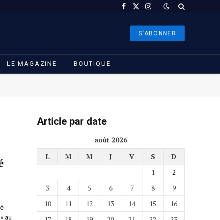
Facebook
X
Instagram
(Twitter)
S'ABONNER
LE MAGAZINE
BOUTIQUE
Article par date
août 2026
L
M
M
J
V
S
D
é
1
2
3
4
5
6
7
8
9
10
11
12
13
14
15
16
cé
 « au
17
18
19
20
21
22
23