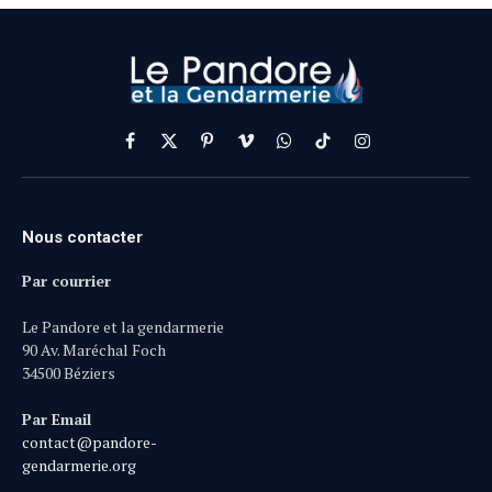
Facebook
X
Pinterest
Vimeo
WhatsApp
TikTok
Instagram
(Twitter)
Nous contacter
Par courrier
Le Pandore et la gendarmerie
90 Av. Maréchal Foch
34500 Béziers
Par Email
contact@pandore-
gendarmerie.org