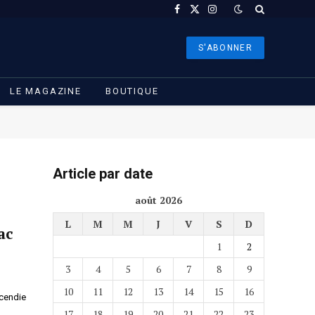
Facebook
X
Instagram
(Twitter)
S'ABONNER
LE MAGAZINE
BOUTIQUE
Article par date
août 2026
L
M
M
J
V
S
D
ac
1
2
3
4
5
6
7
8
9
10
11
12
13
14
15
16
ncendie
17
18
19
20
21
22
23