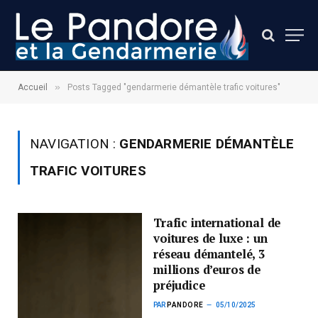
»
Accueil
Posts Tagged "gendarmerie démantèle trafic voitures"
NAVIGATION :
GENDARMERIE DÉMANTÈLE
TRAFIC VOITURES
Trafic international de
voitures de luxe : un
réseau démantelé, 3
millions d’euros de
préjudice
PAR
PANDORE
05/10/2025