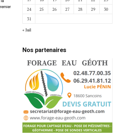
 la
premier
24
25
26
27
28
29
30
31
« Juil
Nos partenaires