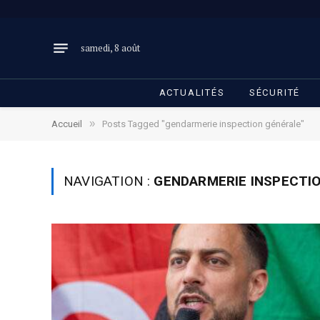
samedi, 8 août
ACTUALITÉS
SÉCURITÉ
»
Accueil
Posts Tagged "gendarmerie inspection générale"
NAVIGATION :
GENDARMERIE INSPECTI