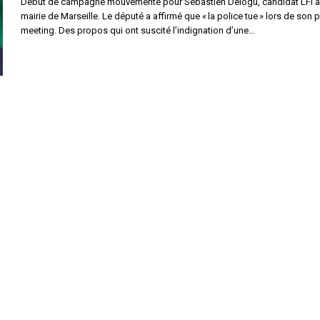
Début de campagne mouvementé pour Sébastien Delogu, candidat LFI à
mairie de Marseille. Le député a affirmé que « la police tue » lors de son 
meeting. Des propos qui ont suscité l’indignation d’une…