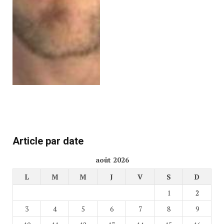
Article par date
août 2026
L
M
M
J
V
S
D
1
2
3
4
5
6
7
8
9