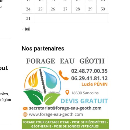
te
e
24
25
26
27
28
29
30
31
« Juil
Nos partenaires
out
coles,
 région