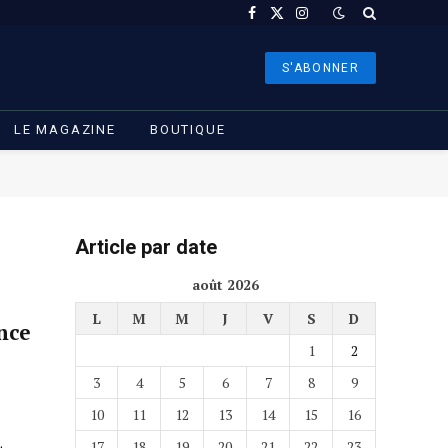
Facebook
X
Instagram
(Twitter)
S'ABONNER
LE MAGAZINE
BOUTIQUE
Article par date
août 2026
L
M
M
J
V
S
D
ance
1
2
3
4
5
6
7
8
9
10
11
12
13
14
15
16
17
18
19
20
21
22
23