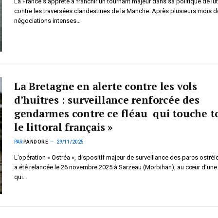
La France s’apprête à franchir un tournant majeur dans sa politique de lut
contre les traversées clandestines de la Manche. Après plusieurs mois d
négociations intenses…
La Bretagne en alerte contre les vols
d’huîtres : surveillance renforcée des
gendarmes contre ce fléau qui touche t
le littoral français »
PAR
PANDORE
29/11/2025
L’opération « Ostréa », dispositif majeur de surveillance des parcs ostréi
a été relancée le 26 novembre 2025 à Sarzeau (Morbihan), au cœur d’une
qui…