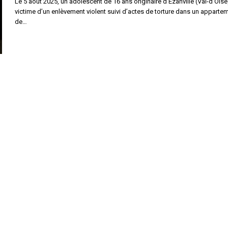
Le 5 août 2025, un adolescent de 16 ans originaire d’Ézanville (Val-d’Oise
victime d’un enlèvement violent suivi d’actes de torture dans un apparte
de…