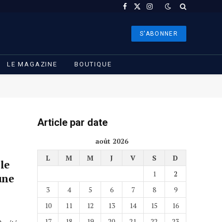
Facebook
X
Instagram
(Twitter)
S'ABONNER
LE MAGAZINE
BOUTIQUE
Article par date
août 2026
L
M
M
J
V
S
D
le
1
2
une
3
4
5
6
7
8
9
10
11
12
13
14
15
16
17
18
19
20
21
22
23