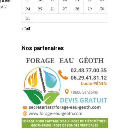
) a été
ment
24
25
26
27
28
29
30
31
« Juil
Nos partenaires