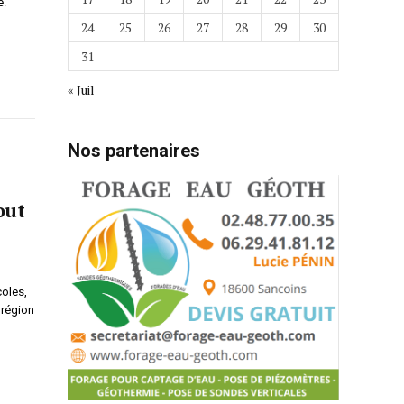
e.
24
25
26
27
28
29
30
31
« Juil
Nos partenaires
out
coles,
 région