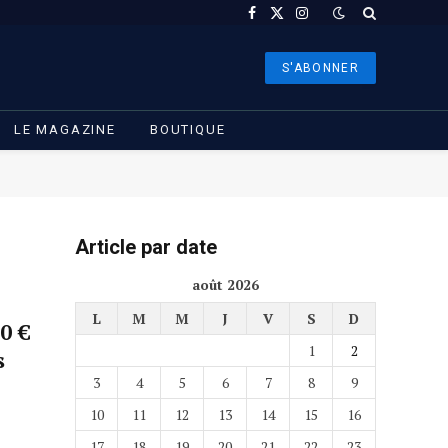
Facebook
X
Instagram
(Twitter)
S'ABONNER
LE MAGAZINE
BOUTIQUE
Article par date
août 2026
L
M
M
J
V
S
D
0 €
1
2
s
3
4
5
6
7
8
9
10
11
12
13
14
15
16
17
18
19
20
21
22
23