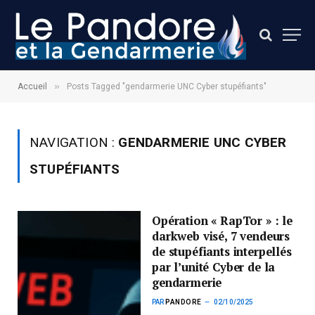
»
Accueil
Posts Tagged "gendarmerie UNC Cyber stupéfiants"
NAVIGATION :
GENDARMERIE UNC CYBER
STUPÉFIANTS
Opération « RapTor » : le
darkweb visé, 7 vendeurs
de stupéfiants interpellés
par l’unité Cyber de la
gendarmerie
PAR
PANDORE
02/10/2025