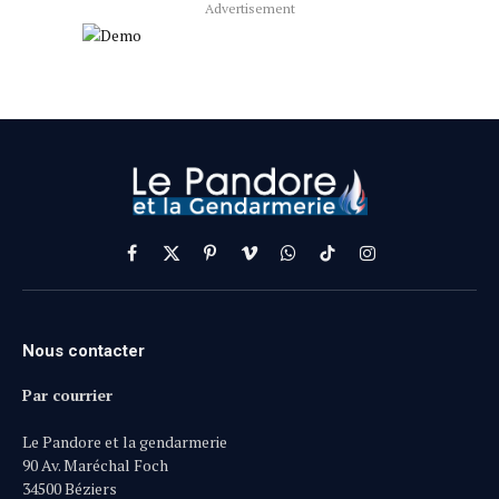
Advertisement
Facebook
X
Pinterest
Vimeo
WhatsApp
TikTok
Instagram
(Twitter)
Nous contacter
Par courrier
Le Pandore et la gendarmerie
90 Av. Maréchal Foch
34500 Béziers