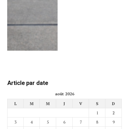
Article par date
août 2026
L
M
M
J
V
S
D
1
2
3
4
5
6
7
8
9