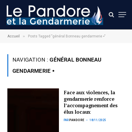
»
Accueil
Posts Tagged "général Bonneau gendarmerie ⦁"
NAVIGATION :
GÉNÉRAL BONNEAU
GENDARMERIE ⦁
Face aux violences, la
gendarmerie renforce
l’accompagnement des
élus locaux
PAR
PANDORE
18/11/2025