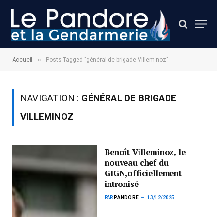
»
Accueil
Posts Tagged "général de brigade Villeminoz"
NAVIGATION :
GÉNÉRAL DE BRIGADE
VILLEMINOZ
Benoît Villeminoz, le
nouveau chef du
GIGN,officiellement
intronisé
PAR
PANDORE
13/12/2025