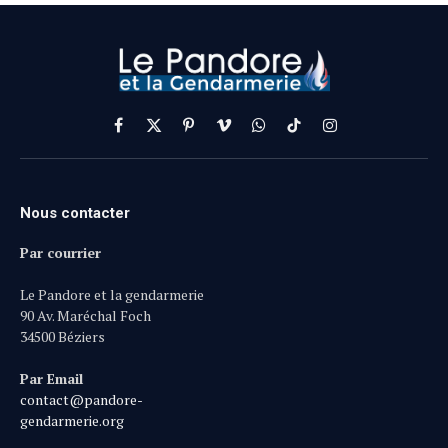
Facebook
X
Pinterest
Vimeo
WhatsApp
TikTok
Instagram
(Twitter)
Nous contacter
Par courrier
Le Pandore et la gendarmerie
90 Av. Maréchal Foch
34500 Béziers
Par Email
contact@pandore-
gendarmerie.org