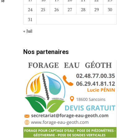
 le
24
25
26
27
28
29
30
31
« Juil
Nos partenaires