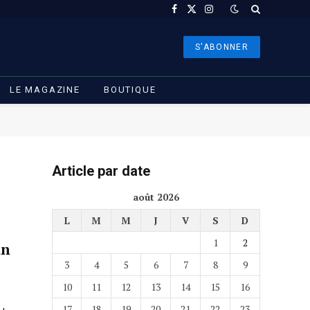
Facebook
X
Instagram
(Twitter)
S'ABONNER
LE MAGAZINE
BOUTIQUE
Article par date
août 2026
L
M
M
J
V
S
D
1
2
an
3
4
5
6
7
8
9
10
11
12
13
14
15
16
17
18
19
20
21
22
23