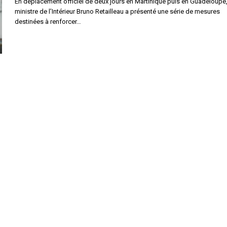
En déplacement officiel de deux jours en Martinique puis en Guadeloupe,
ministre de l’Intérieur Bruno Retailleau a présenté une série de mesures
destinées à renforcer…