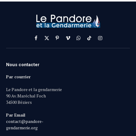
Facebook
X
Pinterest
Vimeo
WhatsApp
TikTok
Instagram
(Twitter)
Nous contacter
Par courrier
Le Pandore et la gendarmerie
90 Av. Maréchal Foch
34500 Béziers
Par Email
contact@pandore-
gendarmerie.org