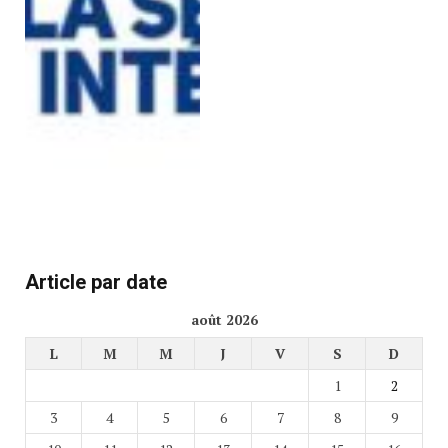
Article par date
août 2026
L
M
M
J
V
S
D
1
2
3
4
5
6
7
8
9