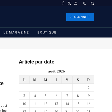
Facebook
X
Instagram
(Twitter)
S'ABONNER
LE MAGAZINE
BOUTIQUE
Article par date
août 2026
L
M
M
J
V
S
D
te
1
2
3
4
5
6
7
8
9
10
11
12
13
14
15
16
 : si
r les
17
18
19
20
21
22
23