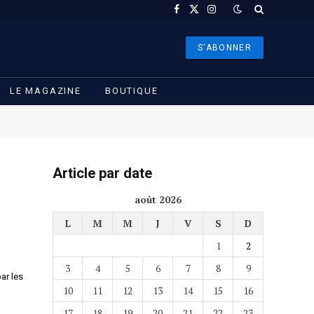
Facebook
X
Instagram
(Twitter)
S'ABONNER
LE MAGAZINE
BOUTIQUE
Article par date
août 2026
L
M
M
J
V
S
D
1
2
3
4
5
6
7
8
9
ar les
10
11
12
13
14
15
16
17
18
19
20
21
22
23