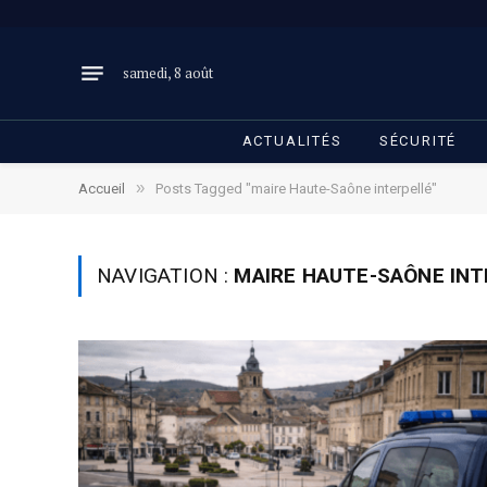
samedi, 8 août
ACTUALITÉS
SÉCURITÉ
»
Accueil
Posts Tagged "maire Haute-Saône interpellé"
NAVIGATION :
MAIRE HAUTE-SAÔNE INT