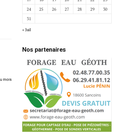
24
25
26
27
28
29
30
31
« Juil
Nos partenaires
du mois