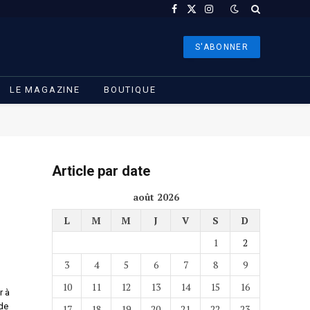
Facebook
X
Instagram
(Twitter)
S'ABONNER
LE MAGAZINE
BOUTIQUE
Article par date
août 2026
L
M
M
J
V
S
D
1
2
3
4
5
6
7
8
9
10
11
12
13
14
15
16
r à
de
17
18
19
20
21
22
23