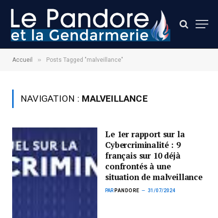
»
Accueil
Posts Tagged "malveillance"
NAVIGATION :
MALVEILLANCE
Le 1er rapport sur la
Cybercriminalité : 9
français sur 10 déjà
confrontés à une
situation de malveillance
PAR
PANDORE
31/07/2024