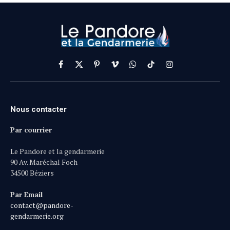
Facebook
X
Pinterest
Vimeo
WhatsApp
TikTok
Instagram
(Twitter)
Nous contacter
Par courrier
Le Pandore et la gendarmerie
90 Av. Maréchal Foch
34500 Béziers
Par Email
contact@pandore-
gendarmerie.org