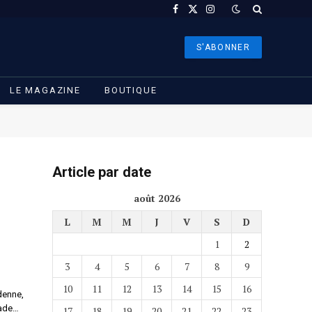
Facebook
X
Instagram
(Twitter)
S'ABONNER
LE MAGAZINE
BOUTIQUE
Article par date
août 2026
L
M
M
J
V
S
D
1
2
3
4
5
6
7
8
9
10
11
12
13
14
15
16
denne,
gade…
17
18
19
20
21
22
23