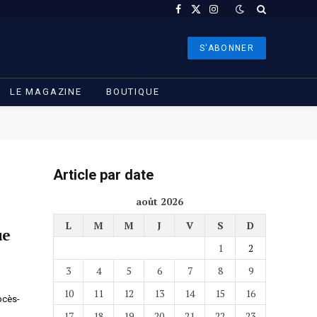
Facebook
X
Instagram
(Twitter)
S'ABONNER
LE MAGAZINE
BOUTIQUE
Article par date
août 2026
L
M
M
J
V
S
D
ue
1
2
3
4
5
6
7
8
9
10
11
12
13
14
15
16
rocès-
17
18
19
20
21
22
23