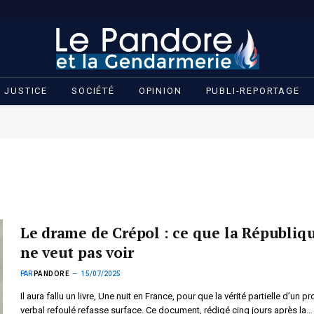
JUSTICE
SOCIÉTÉ
OPINION
PUBLI-REPORTAGE
Le drame de Crépol : ce que la Républiq
ne veut pas voir
PAR
PANDORE
15/07/2025
Il aura fallu un livre, Une nuit en France, pour que la vérité partielle d’un p
verbal refoulé refasse surface. Ce document, rédigé cinq jours après la…