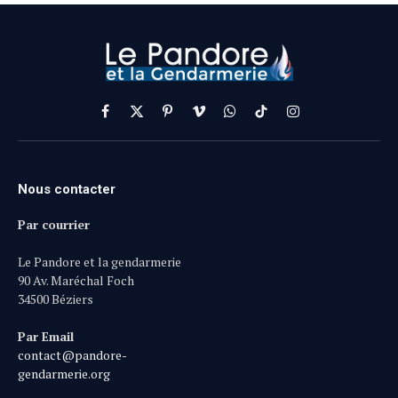
Facebook
X
Pinterest
Vimeo
WhatsApp
TikTok
Instagram
(Twitter)
Nous contacter
Par courrier
Le Pandore et la gendarmerie
90 Av. Maréchal Foch
34500 Béziers
Par Email
contact@pandore-
gendarmerie.org