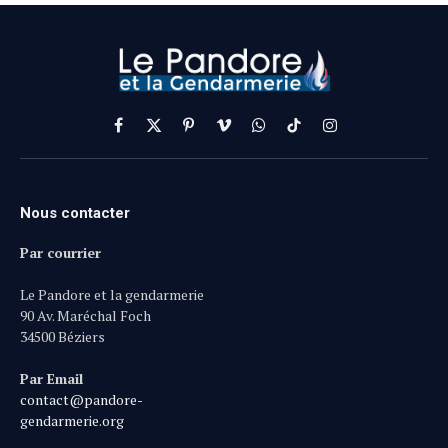
Facebook
X
Pinterest
Vimeo
WhatsApp
TikTok
Instagram
(Twitter)
Nous contacter
Par courrier
Le Pandore et la gendarmerie
90 Av. Maréchal Foch
34500 Béziers
Par Email
contact@pandore-
gendarmerie.org